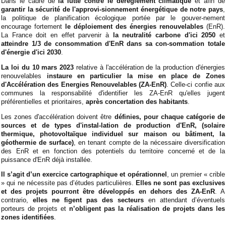
Dans le cadre de
la lutte contre le dérèglement climatique
et afin de
garantir la sécurité de l'approvi-sionnement énergétique de notre pays
,
la politique de planification écologique portée par le gouver-nement
encourage fortement
le déploiement des énergies renouvelables
(EnR).
La France doit en effet parvenir à
la neutralité carbone d'ici 2050
et
atteindre 1/3 de consommation d'EnR dans sa con-sommation totale
d'énergie d'ici 2030
.
La loi du 10 mars 2023
relative à l'accélération de la production d'énergies
renouvelables
instaure en particulier la mise en place de Zones
d'Accélération des Energies Renouvelables (ZA-EnR)
. Celle-ci confie aux
communes la responsabilité d'identifier les ZA-EnR qu'elles jugent
préférentielles et prioritaires,
après concertation des habitants
.
Les zones d'accélération doivent être
définies, pour chaque catégorie de
sources et de types d'instal-lation de production d'EnR, (solaire
thermique, photovoltaïque individuel sur maison ou bâtiment, la
géothermie de surface)
, en tenant compte de la nécessaire diversification
des EnR et en fonction des potentiels du territoire concerné et de la
puissance d'EnR déjà installée.
Il s’agit d’un exercice cartographique et opérationnel
, un premier « crible
» qui ne nécessite pas d’études particulières.
Elles ne sont pas exclusives
et des projets pourront être développés en dehors des ZA-EnR
. A
contrario,
elles ne figent pas des secteurs
en attendant d’éventuels
porteurs de projets et
n’obligent pas la réalisation de projets dans les
zones identifiées
.