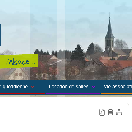
e quotidienne
Location de salles
Vie associat
pace numérique
Demande de location
Annuaire des as
ole
Agenda
iscolaire
u potable
seau d'assainissement