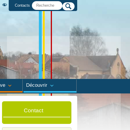
Contacts
ive
Découvrir
sociations
Village
Circuits découvertes
Contact
Aires de camping-cars
Aux alentours
Actualités