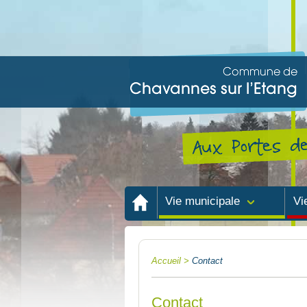
Vie municipale
Vi
Accueil
Mairie
Es
Conseil municipal
Éc
Accueil
>
Contact
Actes administratifs
Pér
Bulletins municipaux
Ea
Contact
Démarches administratives
Ré