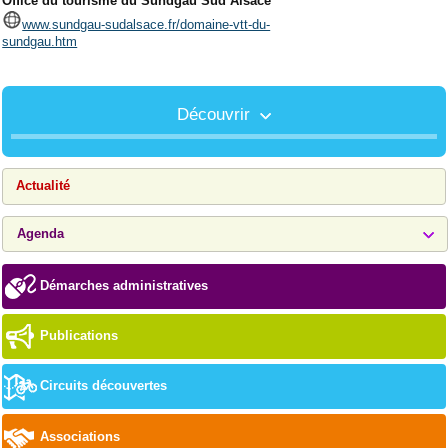
Office du tourisme du Sundgau Sud Alsace
www.sundgau-sudalsace.fr/domaine-vtt-du-
sundgau.htm
Découvrir
Actualité
Agenda
Démarches administratives
Publications
Circuits découvertes
Associations