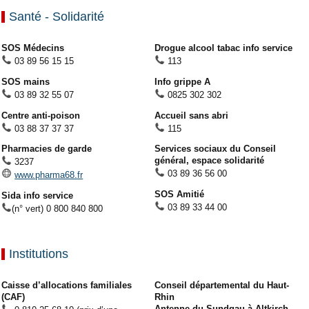
Santé - Solidarité
SOS Médecins
Drogue alcool tabac info service
03 89 56 15 15
113
SOS mains
Info grippe A
03 89 32 55 07
0825 302 302
Centre anti-poison
Accueil sans abri
03 88 37 37 37
115
Pharmacies de garde
Services sociaux du Conseil
général, espace solidarité
3237
03 89 36 56 00
www.pharma68.fr
SOS Amitié
Sida info service
03 89 33 44 00
(n° vert) 0 800 840 800
Institutions
Caisse d’allocations familiales
Conseil départemental du Haut-
(CAF)
Rhin
Antenne du Sundgau à Altkirch