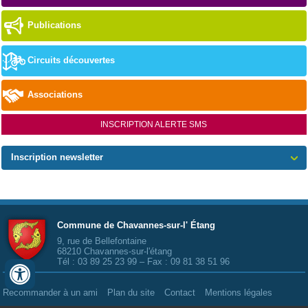
Publications
Circuits découvertes
Associations
INSCRIPTION ALERTE SMS
Inscription newsletter
Commune de Chavannes-sur-l' Étang
9, rue de Bellefontaine
68210 Chavannes-sur-l'étang
Tél :
03 89 25 23 99
– Fax :
09 81 38 51 96
Recommander à un ami
Plan du site
Contact
Mentions légales